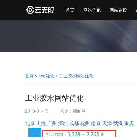
首页
网站优化
网站建设
首页
>
seo优化
>
工业胶水网站优化
工业胶水网站优化
2019-01-15
来源：
搜到网
北京
上海
广州
深圳
成都
杭州
南京
天津
武汉
重庆