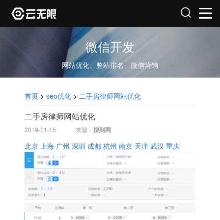
微信开发
网站优化、整站排名、微信营销
首页
>
seo优化
>
二手房律师网站优化
二手房律师网站优化
2019-01-15
来源：
搜到网
北京
上海
广州
深圳
成都
杭州
南京
天津
武汉
重庆