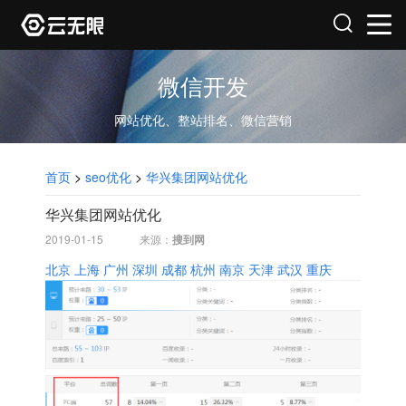
微信开发
网站优化、整站排名、微信营销
首页
>
seo优化
>
华兴集团网站优化
华兴集团网站优化
2019-01-15
来源：
搜到网
北京
上海
广州
深圳
成都
杭州
南京
天津
武汉
重庆