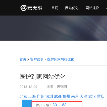
首页
网站优化
网站建设
首页
>
客户案例
>
医护到家网站优化
医护到家网站优化
2018-12-29
来源：
搜到网
北京
上海
广州
深圳
成都
杭州
南京
天津
武汉
重庆